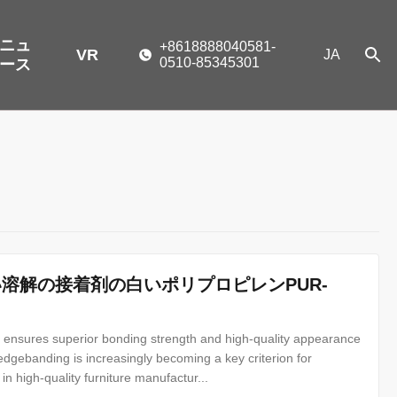
ニュ
+8618888040581-
VR
JA
0510-85345301
ース
熱い溶解の接着剤の白いポリプロピレンPUR-
ensures superior bonding strength and high-quality appearance
edgebanding is increasingly becoming a key criterion for
 in high-quality furniture manufactur...