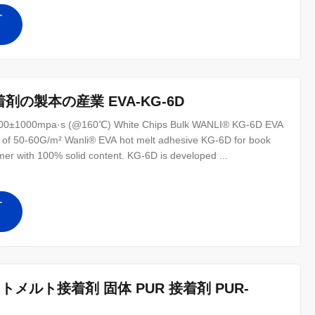
す
剤の製本の産業 EVA-KG-6D
y 7000±1000mpa·s (@160℃) White Chips Bulk WANLI® KG-6D EVA
t of 50-60G/m² Wanli® EVA hot melt adhesive KG-6D for book
mer with 100% solid content. KG-6D is developed ...
す
g ホットメルト接着剤 固体 PUR 接着剤 PUR-