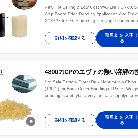
New Hot Selling & Low Cost WANLI® PUR-XCS63
Chip Board Edge Bonding Application And Provi
XCS637 for edge bonding is a single-component 
引用文 を 入手 
詳細を確認する
る
4800のCPのエヴァの熱い溶解の
Hot Sale Factory Direct Bulk Light Yellow Chi
(130℃) for Book Cover Bonding at Paper Weigh
bonding is a ethylene-vinyl acetate copolymer wit
引用文 を 入手 
詳細を確認する
る