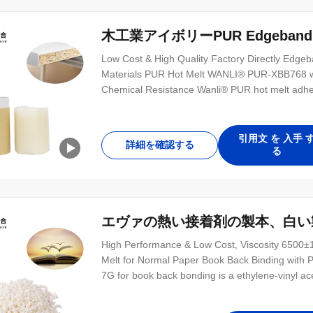
木工業アイボリーPUR Edgeband
Low Cost & High Quality Factory Directly Edgeb
Materials PUR Hot Melt WANLI® PUR-XBB768 wit
Chemical Resistance Wanli® PUR hot melt adhe
引用文 を 入手 
詳細を確認する
る
エヴァの熱い接着剤の製本、白い製
High Performance & Low Cost, Viscosity 650
Melt for Normal Paper Book Back Binding with
7G for book back bonding is a ethylene-vinyl ac