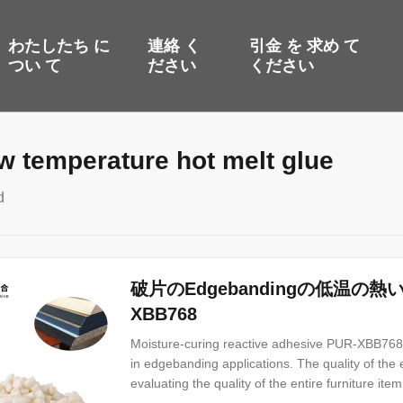
わたしたち に
連絡 く
引金 を 求め て
つい て
ださい
ください
ow temperature hot melt glue
d
破片のEdgebandingの低温の
XBB768
Moisture-curing reactive adhesive PUR-XBB768 
in edgebanding applications. The quality of the 
evaluating the quality of the entire furniture item