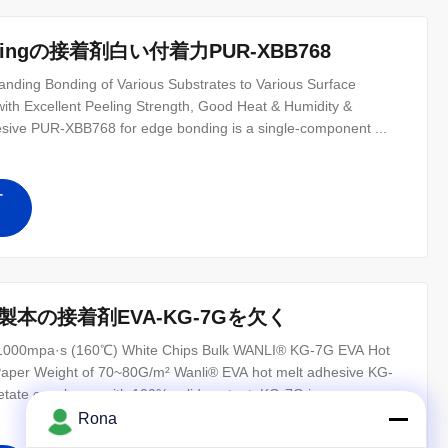
ingの接着剤白い付着力PUR-XBB768
anding Bonding of Various Substrates to Various Surface
h Excellent Peeling Strength, Good Heat & Humidity &
sive PUR-XBB768 for edge bonding is a single-component ...
す
本の接着剤EVA-KG-7Gを欠く
0±1000mpa·s (160℃) White Chips Bulk WANLI® KG-7G EVA Hot
 Paper Weight of 70~80G/m² Wanli® EVA hot melt adhesive KG-
etate copolymer with 100% solid content. KG-7G is ...
Rona