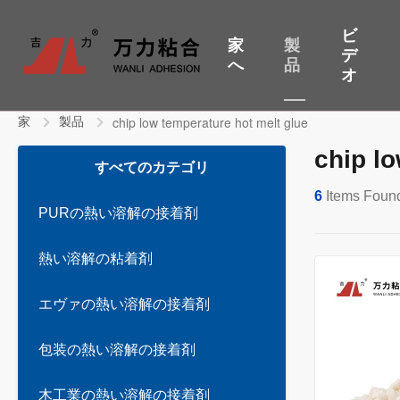
ビ
家
製
デ
へ
品
オ
家
製品
chip low temperature hot melt glue
chip l
すべてのカテゴリ
6
Items Foun
PURの熱い溶解の接着剤
熱い溶解の粘着剤
エヴァの熱い溶解の接着剤
包装の熱い溶解の接着剤
木工業の熱い溶解の接着剤