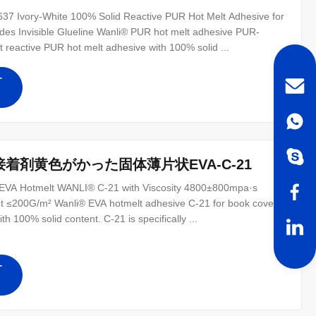
7 Ivory-White 100% Solid Reactive PUR Hot Melt Adhesive for
des Invisible Glueline Wanli® PUR hot melt adhesive PUR-
reactive PUR hot melt adhesive with 100% solid ...
す
接着剤黄色がかった固体薄片状EVA-C-21
ps EVA Hotmelt WANLI® C-21 with Viscosity 4800±800mpa·s
t ≤200G/m² Wanli® EVA hotmelt adhesive C-21 for book cover
h 100% solid content. C-21 is specifically ...
す