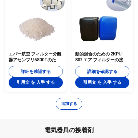
エバー航空 フィルター分離
動的混合のための 2KPU-
器アセンブリ5800Tのため
802 エア フィルターの接着
の付着力のガラス繊維150c
剤の硬化ポリウレタン
の熱い溶解
詳細を確認する
詳細を確認する
引用文 を 入手 する
引用文 を 入手 する
追加する
電気器具の接着剤