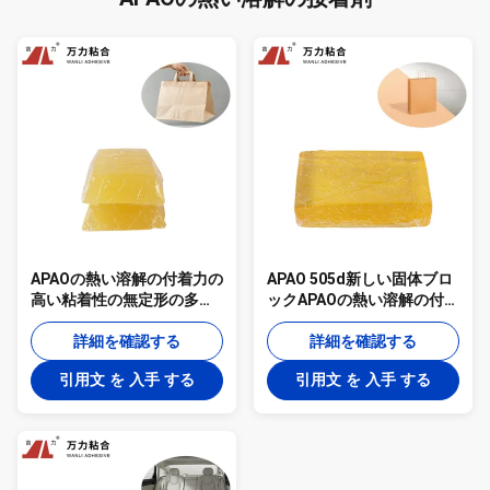
APAOの熱い溶解の付着力の
APAO 505d新しい固体ブロ
高い粘着性の無定形の多ア
ックAPAOの熱い溶解の付着
ルファ オレフィンAPAO-
力の合成の包装材料
506Bを結ぶカーペット
詳細を確認する
詳細を確認する
引用文 を 入手 する
引用文 を 入手 する