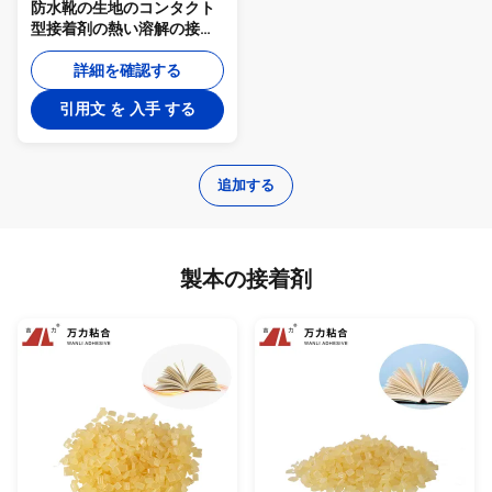
防水靴の生地のコンタクト
型接着剤の熱い溶解の接着
剤EVA-PP-5AC
詳細を確認する
引用文 を 入手 する
追加する
製本の接着剤