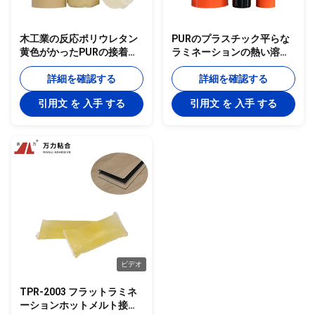
木工業の反応ポリウレタン
PURのプラスチック平らな
黄色がかったPURの接着剤
ラミネーションの熱い溶解
PUR-1932に白い熱い溶解
の接着剤、黄色がかったポ
の接着剤
詳細を確認する
リウレタン熱い溶解の接着
詳細を確認する
剤PUR-1932
引用文 を 入手 する
引用文 を 入手 する
ビデオ
TPR-2003 フラットラミネ
ーションホットメルト接着