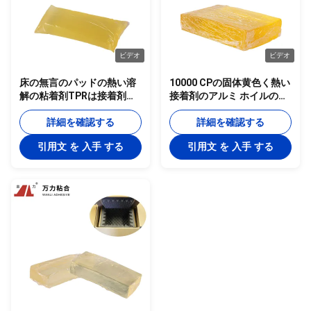
ビデオ
ビデオ
床の無言のパッドの熱い溶
10000 CPの固体黄色く熱い
解の粘着剤TPRは接着剤
接着剤のアルミ ホイルの熱
TPR-2005ACを熱する
い溶解の粘着テープTPR-
詳細を確認する
7350
詳細を確認する
引用文 を 入手 する
引用文 を 入手 する