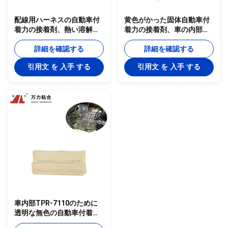
配線用ハーネスの自動車付
黄色がかった固体自動車付
着力の接着剤、熱い溶解車
着力の接着剤、車の内部の
の鋳造物の接着剤TPR-
トリムTPR-7212BWのため
7306C
詳細を確認する
の装飾の接着剤
詳細を確認する
引用文 を 入手 する
引用文 を 入手 する
車内部TPR-7110のために
透明な無色の自動車付着力
の接着剤の騒音の絶縁材