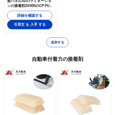
壁パネル3Dのラミネーショ
ンの接着剤25000のCP PUR
の構造付着力PUR-1990
詳細を確認する
引用文 を 入手 する
追加する
自動車付着力の接着剤