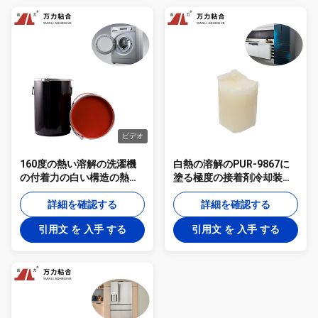
ビデオ
160度の熱い溶解の洗濯機
白熱の溶解のPUR-9867に
の付着力の白い構造の熱い
塗る極度の接着剤冷却装置
接着剤PUR-3008
洗濯機
詳細を確認する
詳細を確認する
引用文 を 入手 する
引用文 を 入手 する