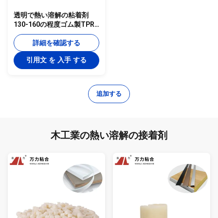
透明で熱い溶解の粘着剤
130-160の程度ゴム製TPR-
7608
詳細を確認する
引用文 を 入手 する
追加する
木工業の熱い溶解の接着剤