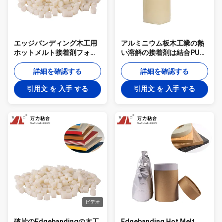
エッジバンディング木工用
アルミニウム板木工業の熱
ホットメルト接着剤フォー
い溶解の接着剤は結合PUR-
ムボード-PUR-XBB768
XBB768を研ぐ
詳細を確認する
詳細を確認する
引用文 を 入手 する
引用文 を 入手 する
ビデオ
破片のEdgebandingの木工
Edgebanding Hot Melt