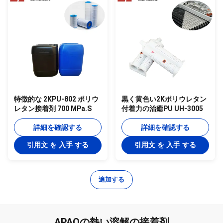
特徴的な 2KPU-802 ポリウ
黒く黄色い2Kポリウレタン
レタン接着剤 700 MPa.S
付着力の治癒PU UH-3005
詳細を確認する
詳細を確認する
引用文 を 入手 する
引用文 を 入手 する
追加する
APAOの熱い溶解の接着剤