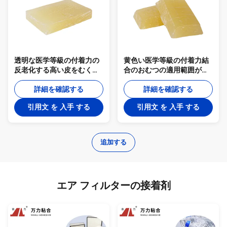
透明な医学等級の付着力の
黄色い医学等級の付着力結
反老化する高い皮をむく強
合のおむつの適用範囲が広
さの熱い溶解のゴムTPR-
く熱い接着剤TPR-6258AS
6552
詳細を確認する
詳細を確認する
引用文 を 入手 する
引用文 を 入手 する
追加する
エア フィルターの接着剤