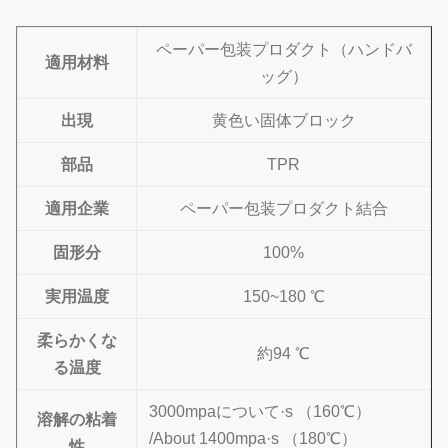
ペーパー包装プロダクト（ハンドバ
適用材料
ッグ）
出現
黄色い固体ブロック
部品
TPR
適用企業
ペーパー包装プロダクト結合
固形分
100%
実用温度
150~180 ℃
柔らかくな
約94 ℃
る温度
3000mpaについて·s （160℃）
溶解の粘着
/About 1400mpa·s （180℃）
性