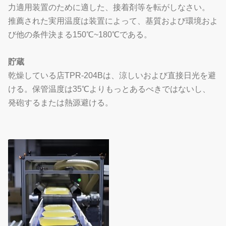
力適用装置のために適した、接着剤等を転がしなさい。
推薦された実用温度は装置によって、基質および環境およ
び他の条件決まる150℃~180℃である。
貯蔵
乾燥している店TPR-204Bは、涼しいおよび直接日光を避
ける。保管温度は35℃よりもっとあるべきではないし、
発砲するまたは熱源避ける。