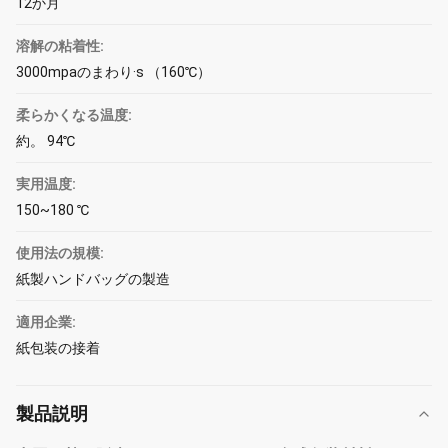
12か月
溶解の粘着性:
3000mpaのまわり·s （160℃）
柔らかくなる温度:
約。 94℃
実用温度:
150~180 ℃
使用法の規模:
紙製ハンドバッグの製造
適用企業:
紙包装の接着
製品説明