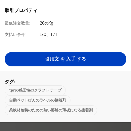
取引プロパティ
最低注文数量:
20のKg
支払い条件:
L/C、T/T
引用文 を 入手 する
タグ:
tprの感圧性のクラフト テープ
自動ペットびんのラベルの接着剤
柔軟材包装のための熱い溶解の薄板になる接着剤