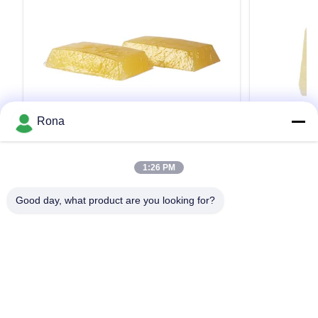
VIDEO
Rona
熱い溶解付着力TPRを高力熱い接着剤
アクリルの
TPR-2002Aと分類するRFID
着力TPR-6
1:26 PM
色がかった
Factory Direct High Quality WANLI® PSA Hot
Good Quality F
Melt Adhesive TPR-2002A with Viscosity About
Transparent Bl
Good day, what product are you looking for?
5000 mpa·s (180℃) for RFID(Radio Frequency
Adhesive WANL
Identification) Label Application Wanli®
About 16000mp
pressure sensitive hot melt adhesive TPR-2002A
Harness Asse
引用文 を 入手 する
for RFID label is a TPR(Thermoplastic Rubber)
sensitive hot 
synthetic rubber based hot melt ...
vehicle interio
家へ
製品
ビデオ
わたしたち に つい て
工場 ツアー
品質管理