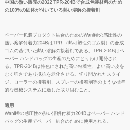
中国の熱い販売の
2022 TPR-204Bで合成包装材料
のため
の100%の固体が付いている熱い溶解の
接着剤
ペーパー包装プロダクト結合のためのWanli®の感圧性の
熱い溶解付着力204BはTPR （熱可塑性のゴム製）の合成
ゴムの基づいた熱い溶解の接着剤である。TPR-204Bはペ
ーパー ハンドバッグの生産のためにとりわけ開発され
る。TPR-204Bは特色にされた高い粘着性、よい高い皮を
むく強さであり抵抗を老化させる。切り開かれたスクイー
ジ、ローラーの接着剤、スプレーの接着剤等のような標準
的な機械システムに適した取り組むこと。
適用
Wanli®の感圧性の熱い溶解付着力204Bはペーパー ハンド
バッグの生産でペーパー結合のために使用される。