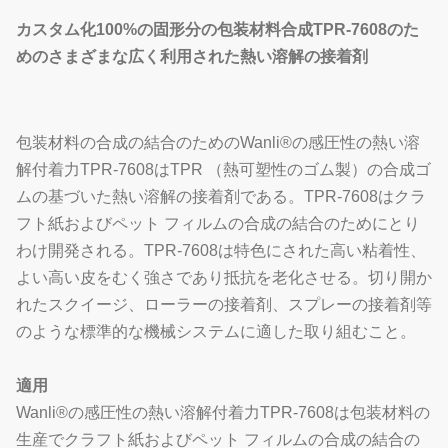
カスタム化
100%の
固形分の
包装材料合成
TPR-7608
のた
めの
さまざまな広く利用された
熱い溶解の
接着剤
包装材料の合成の結合のためのWanli®の感圧性の熱い溶
解付着力TPR-7608はTPR （熱可塑性のゴム製）の合成ゴ
ムの基づいた熱い溶解の接着剤である。TPR-7608はクラ
フト紙およびペット フィルムの合成の結合のためにとり
わけ開発される。TPR-7608は特色にされた高い粘着性、
よい高い皮をむく強さであり抵抗を老化させる。切り開か
れたスクイージ、ローラーの接着剤、スプレーの接着剤等
のような標準的な機械システムに適した取り組むこと。
適用
Wanli®の感圧性の熱い溶解付着力TPR-7608は包装材料の
生産でクラフト紙およびペット フィルムの合成の結合の