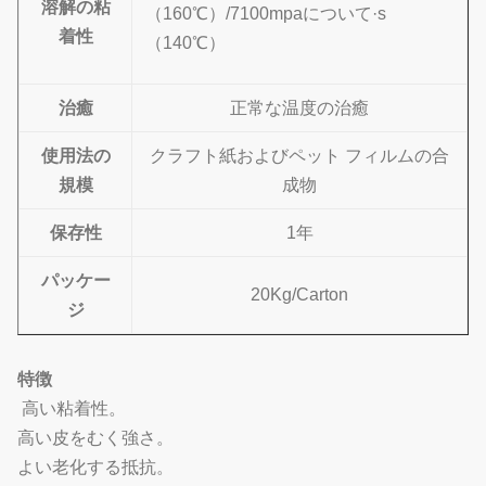
溶解の粘
（160℃）/7100mpaについて·s
着性
（140℃）
治癒
正常な温度の治癒
使用法の
クラフト紙およびペット フィルムの合
規模
成物
保存性
1年
パッケー
20Kg/Carton
ジ
特徴
高い粘着性。
高い皮をむく強さ。
よい老化する抵抗。