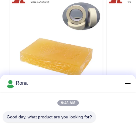
VIDEO
Rona
固体黄色く熱い溶解の粘着剤TPR PSA付
黒く黄色く
着力TPR-6559S
着のエポキシT
9:48 AM
Factory Hot Sale Yellow Solid Block WANLI®
Low Cost Fact
Reactive Hot Melt TPR-6559S for Quick and Easy
Pressure Sens
Good day, what product are you looking for?
Adhesive Tape Production Application And High
White 100% Sol
Viscosity, High Peeling Strength, Good Aging
Bonding Appli
Resistance Wanli® pressure sensitive hot melt
hot melt adhes
引用文 を 入手 する
adhesive TPR-6559S for adhesive tape is a
TPR(Thermopla