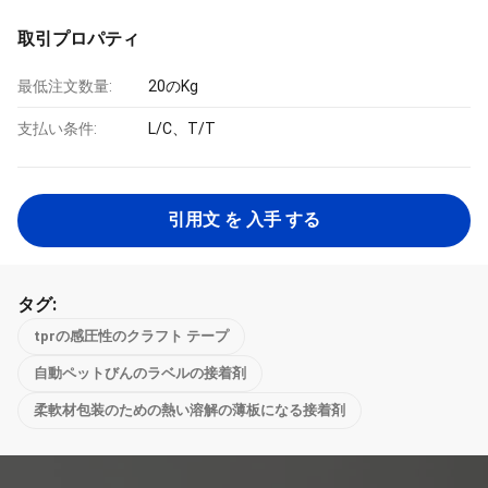
取引プロパティ
最低注文数量:
20のKg
支払い条件:
L/C、T/T
引用文 を 入手 する
タグ:
tprの感圧性のクラフト テープ
自動ペットびんのラベルの接着剤
柔軟材包装のための熱い溶解の薄板になる接着剤