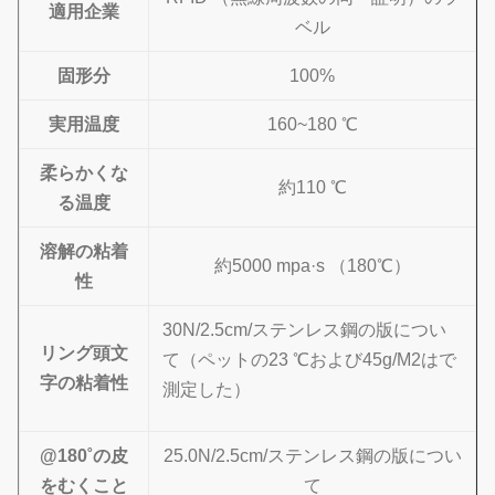
適用企業
ベル
固形分
100%
実用温度
160~180 ℃
柔らかくな
約110 ℃
る温度
溶解の粘着
約5000 mpa·s （180℃）
性
30N/2.5cm/ステンレス鋼の版につい
リング頭文
て（ペットの23 ℃および45g/M2はで
字の粘着性
測定した）
@180˚の皮
25.0N/2.5cm/ステンレス鋼の版につい
をむくこと
て