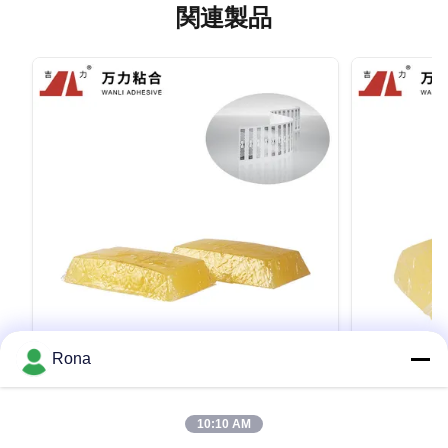
関連製品
VIDEO
Rona
熱い溶解付着力TPRを高力熱い接着剤
PSAの熱い
TPR-2002Aと分類するRFID
7217Aを
10:10 AM
Factory Direct High Quality WANLI® PSA Hot
Factory Direct