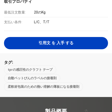
取引プロパティ
最低注文数量:
20のKg
支払い条件:
L/C、T/T
引用文 を 入手 する
タグ:
tprの感圧性のクラフト テープ
自動ペットびんのラベルの接着剤
柔軟材包装のための熱い溶解の薄板になる接着剤
製品概要