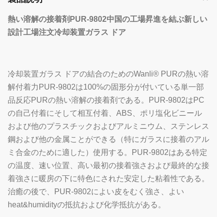
熱い溶解の接着剤
PUR-9802
中国の工場昇進を結ぶ新しい
設計工場
注文冷却装置ガラス ドア
冷却装置ガラス ドアの結合のためのWanli® PURの熱い溶
解付着力PUR-9802は100%の固形分が付いている単一部
品反応PURの熱い溶解の接着剤である。PUR-9802はPC
の自己付着にそして相互付着、ABS、ポリ塩化ビニール
および他のプラスチックおよびアルミニウム、ステンレス
鋼および他の金属ことができる（特にガラスに接着のアル
ミ合金のために適した）使用する。PUR-9802はある特定
の温度、速い位置、高い最初の接着強さおよび最終的な接
着強さに暖房の下に特色にされた安定した粘着性である。
治癒の後で、PUR-9802によい皮をむく強さ、よい
heat&humidityの抵抗および化学抵抗がある。