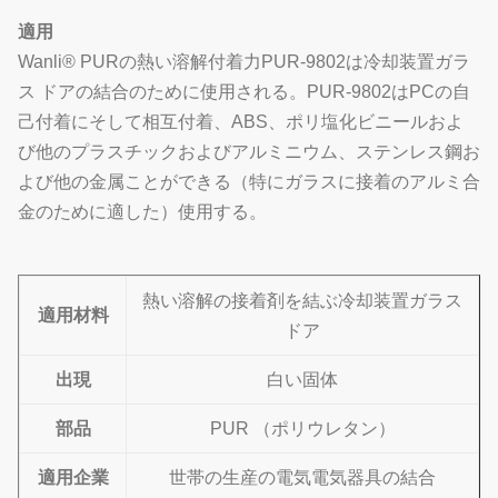
適用
Wanli® PURの熱い溶解付着力PUR-9802は冷却装置ガラ
ス ドアの結合のために使用される。PUR-9802はPCの自
己付着にそして相互付着、ABS、ポリ塩化ビニールおよ
び他のプラスチックおよびアルミニウム、ステンレス鋼お
よび他の金属ことができる（特にガラスに接着のアルミ合
金のために適した）使用する。
熱い溶解の接着剤を結ぶ冷却装置ガラス
適用材料
ドア
出現
白い固体
部品
PUR （ポリウレタン）
適用企業
世帯の生産の電気電気器具の結合