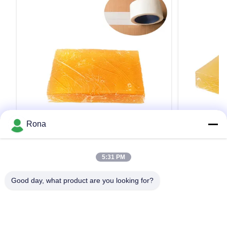
VIDEO
Rona
ブロックの熱い溶解の粘着剤のクラフト
固体黄色く熱
紙TPRの接着剤の餌TPR-2206P
着力TPR-65
5:31 PM
Manufactory Direct Adhesive Tape Yellow Solid
Factory Hot S
Block PSA Hot Melt Adhesive WANLI® TPR-
Reactive Hot 
Good day, what product are you looking for?
2206P with Viscosity About 8500 mpa·s (170℃)
Adhesive Tape
& About 13000mpa·s (160℃) And High Viscosity,
Viscosity, Hig
High Peeling Strength, Excellent Aging
Resistance Wan
引用文 を 入手 する
Resistance. Wanli® pressure sensitive hot melt
adhesive TPR-
adhesive TPR-2206P for adhesive tape ...
TPR(Thermopla