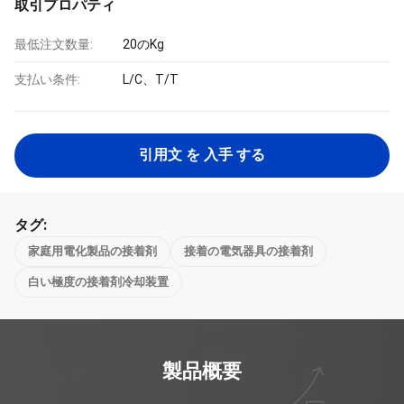
取引プロパティ
最低注文数量:
20のKg
支払い条件:
L/C、T/T
引用文 を 入手 する
タグ:
家庭用電化製品の接着剤
接着の電気器具の接着剤
白い極度の接着剤冷却装置
製品概要