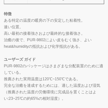
特徴
ある特定の温度の暖房の下の安定した粘着性。
速い位置。
高い最初の接着強さおよび最終的な接着強さ。
治癒の後で、PUR-9802によい皮をむく強さ、よい
heat&humidityの抵抗および化学抵抗がある。
ユーザーズ ガイド
PUR-9802のパッケージはさまざまな分配装置のために適
している。
推薦された実用温度は120℃~150℃である。
完全な治癒を達成するためには、適した温度および湿気
（推薦された温度の労働環境に完成品を置くことはよ
い:23~25℃の約65%の相対湿度）。