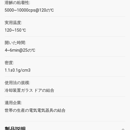
溶解の粘着性:
5000~10000cps@120の℃
実用温度:
120~150 ℃
開いた時間:
4~6min@25の℃
密度:
1.1±0.1g/cm3
使用法の規模:
冷却装置ガラス ドアの結合
適用企業:
世帯の生産の電気電気器具の結合
製品説明