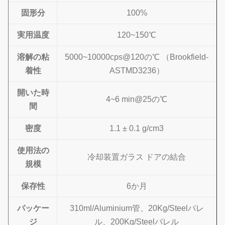
固形分
100%
実用温度
120~150℃
溶解の粘
5000~10000cps@120の℃ （Brookfield-
着性
ASTMD3236）
開いた時
4~6 min@25の℃
間
密度
1.1 ± 0.1 g/cm3
使用法の
冷却装置ガラス ドアの結合
規模
保存性
6か月
パッケー
310ml/Aluminium管、20Kg/Steelバレ
ジ
ル、200Kg/Steelバレル