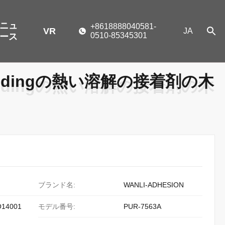
ニュ
+8618888040581-
VR
JA
0510-85345301
ース
andingの熱い溶解の接着剤の木
andingの熱い溶解の接着剤の木
ブランド名:
WANLI-ADHESION
O14001
モデル番号:
PUR-7563A