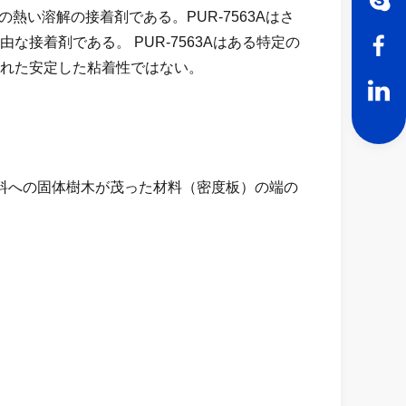
URの熱い溶解の接着剤である。
PUR-7563Aは
さ
由な接着剤である。
PUR-7563Aは
ある特定の
れた安定した粘着性ではない。
材料への
固体
樹木が茂った材料（
密度板）
の端の