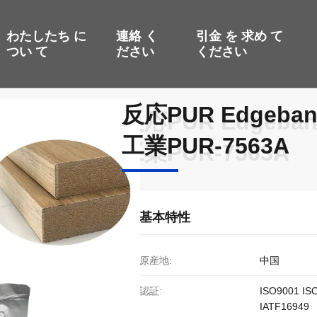
わたしたち に
連絡 く
引金 を 求め て
つい て
ださい
ください
反応PUR Edgeb
反応PUR Edgeb
工業PUR-7563A
工業PUR-7563A
基本特性
原産地:
中国
認証:
ISO9001 IS
IATF16949