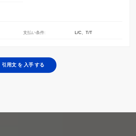
支払い条件:
L/C、T/T
引用文 を 入手 する