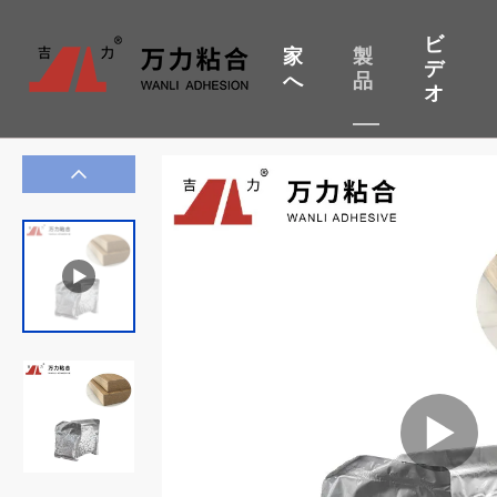
ビ
家
製
デ
へ
品
オ