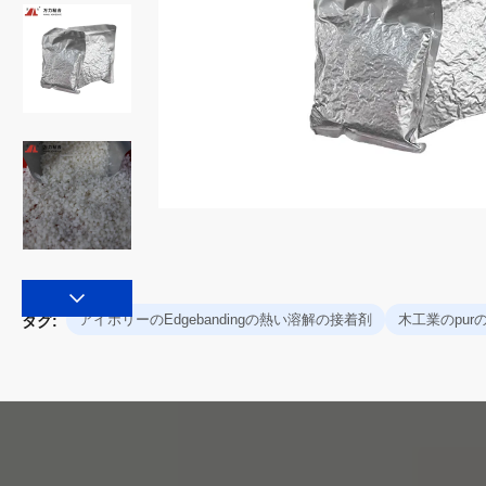
アイボリーのEdgebandingの熱い溶解の接着剤
木工業のpurのh
タグ: