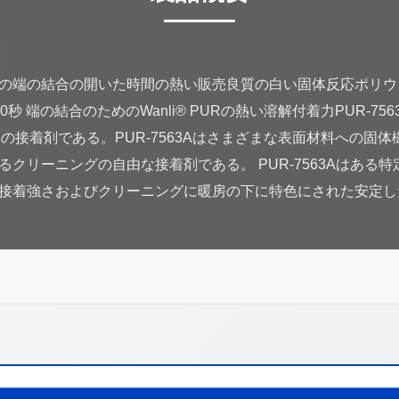
の端の結合の開いた時間の熱い販売良質の白い固体反応ポリウ
℃の約10秒 端の結合のためのWanli® PURの熱い溶解付着力PUR-7
の接着剤である。PUR-7563Aはさまざまな表面材料への固
クリーニングの自由な接着剤である。 PUR-7563Aはある