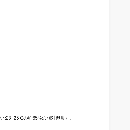
3~25℃の約65%の相対湿度）。