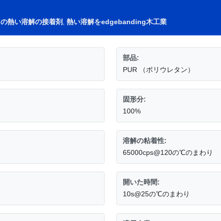
dingの熱い溶解の接着剤
,
熱い溶解をedgebanding木工業
部品:
PUR （ポリウレタン）
固形分:
100%
溶解の粘着性:
65000cps@120の℃のまわり
開いた時間:
10s@25の℃のまわり