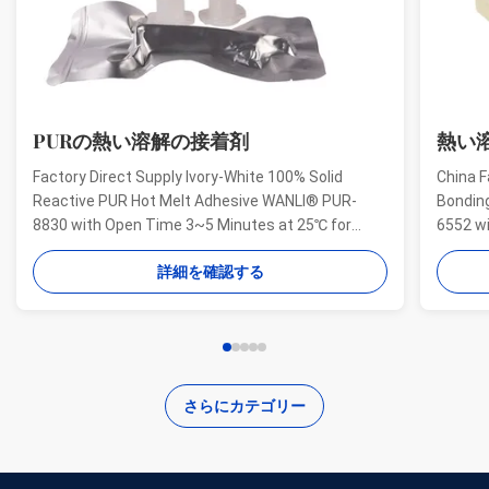
PURの熱い溶解の接着剤
熱い
Factory Direct Supply Ivory-White 100% Solid
China F
Reactive PUR Hot Melt Adhesive WANLI® PUR-
Bondin
8830 with Open Time 3~5 Minutes at 25℃ for
6552 w
Electrical Structural Bonding, Perfect Bonding
And Hig
詳細を確認する
Strength Wanli® PUR hot melt adhesive PUR-8830
Aging R
for electronics structural bonding is a single-
melt ad
component reactive PUR hot ...
bonding
さらにカテゴリー