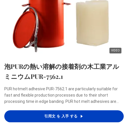
VIDEO
泡PURの熱い溶解の接着剤の木工業アル
ミニウムPUR-7562.1
PUR hotmelt adhesive PUR-7562.1 are particularly suitable for
fast and flexible production processes due to their short
processing time in edge banding. PUR hot melt adhesives are
renowned for meeting the highest demands with regard to a
zero-bondline appearance as well as resistance to heat, ...
引用文 を 入手 する