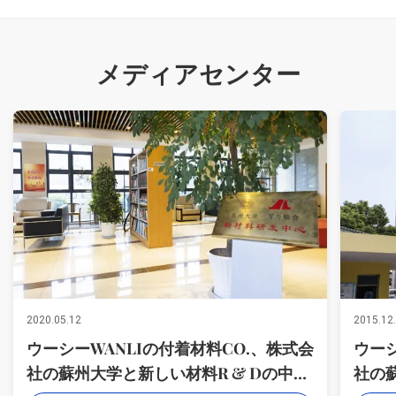
メディアセンター
2020.05.12
2015.12
ウーシーWANLIの付着材料CO.、株式会
ウーシ
社の蘇州大学と新しい材料R & Dの中心
社の