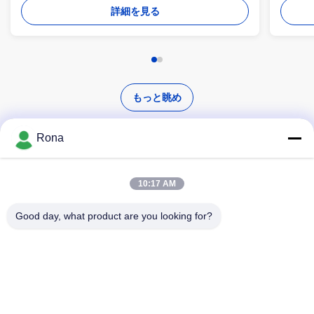
間の署名し、ベールを取る式。
間の
詳細を見る
もっと眺め
Rona
10:17 AM
高品質な製品を探す
Good day, what product are you looking for?
検索