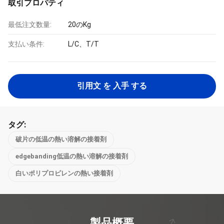
取引プロパティ
最低注文数量:
20のKg
支払い条件:
L/C、T/T
引用文 を 入手 する
タグ:
破片の低温の熱い溶解の接着剤
edgebanding低温の熱い溶解の接着剤
白いポリプロピレンの熱い接着剤
製品概要