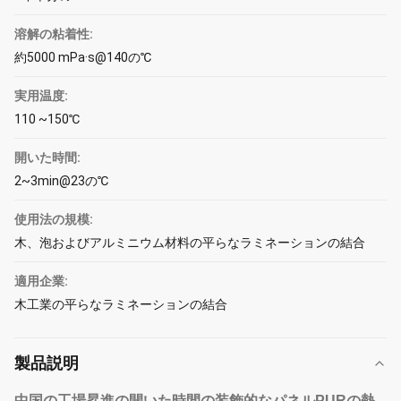
溶解の粘着性:
約5000 mPa·s@140の℃
実用温度:
110 ~150℃
開いた時間:
2~3min@23の℃
使用法の規模:
木、泡およびアルミニウム材料の平らなラミネーションの結合
適用企業:
木工業の平らなラミネーションの結合
製品説明
中国の工場昇進の開いた時間の装飾的なパネルPURの熱