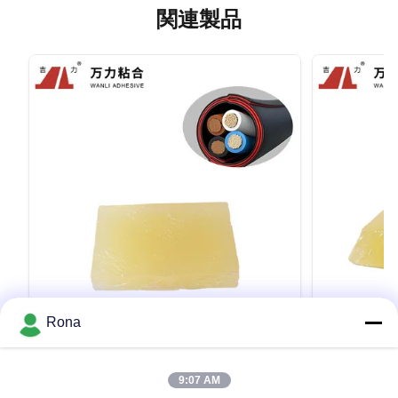
関連製品
VIDEO
Rona
アクリルの熱い溶解付着力TPR熱溶解付
ラミネーシ
着力TPR-6136B-S1をワイヤーで縛る黄
まりの固体バ
9:07 AM
色がかった車
Good Quality Factory Directly Yellowish
Hot Sale High 