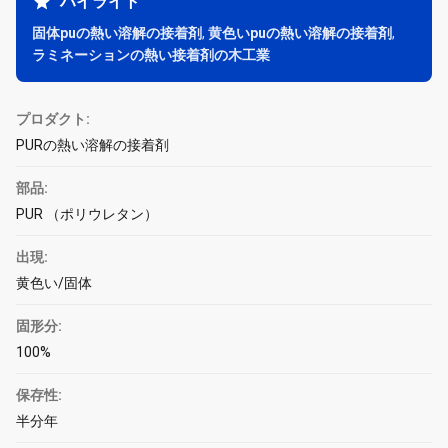
ハイライト
固体puの熱い溶解の接着剤
,
黄色いpuの熱い溶解の接着剤
,
ラミネーションの熱い接着剤の木工業
プロダクト:
PURの熱い溶解の接着剤
部品:
PUR （ポリウレタン）
出現:
黄色い/固体
固形分:
100%
保存性:
半分年