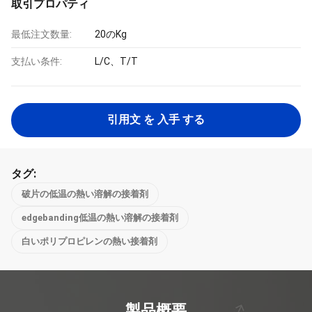
取引プロパティ
最低注文数量:
20のKg
支払い条件:
L/C、T/T
引用文 を 入手 する
タグ:
破片の低温の熱い溶解の接着剤
edgebanding低温の熱い溶解の接着剤
白いポリプロピレンの熱い接着剤
製品概要