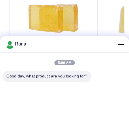
VIDEO
Rona
9500 CPは接着のはかなく熱い溶解の接
黄色がかっ
着剤の黄色い温度TPR-4376Aを密封する
TPRの接着剤
5:06 AM
Good Quality Factory Directly Low Cost Pressure
China Manufac
Sensitive Hot Melt Adhesive WANLI® TPR-4376A
Block WANLI® 
Good day, what product are you looking for?
with Viscosity About 9500mpa·s (170℃) for
Packaging Mat
Application of Waybill & Waybill Seal Bonding
And High Visco
Wanli® pressure sensitive hot melt adhesive
Wanli® pressur
引用文 を 入手 する
TPR-4376A for waybill is a TPR(Thermoplastic
TPR-7606 for 
Rubber) synthetic rubber based ...
bonding is a T
家へ
製品
ビデオ
わたしたち に つい て
工場 ツアー
品質管理