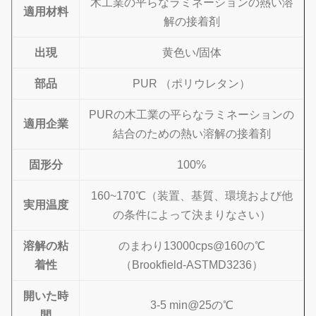
木工業の平らなラミネーションの熱い溶
適用材料
解の接着剤
出現
黄色い/固体
部品
PUR （ポリウレタン）
PURの木工業の平らなラミネーションの
適用企業
結合のための熱い溶解の接着剤
固形分
100%
160~170℃
（装置、基質、環境および他
実用温度
の条件によって決まりなさい）
溶解の粘
のまわり13000cps@160の℃
着性
（Brookfield-ASTMD3236）
開いた時
3-5 min@25の℃
間