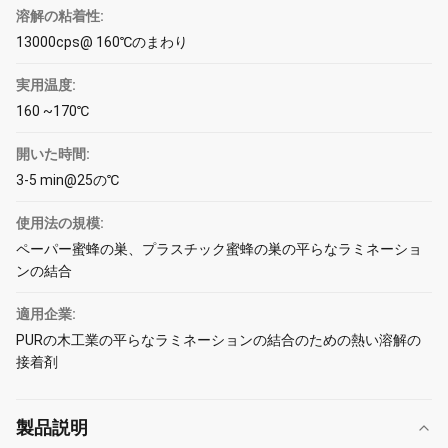
溶解の粘着性:
13000cps@ 160℃のまわり
実用温度:
160 ~170℃
開いた時間:
3-5 min@25の℃
使用法の規模:
ペーパー蜜蜂の巣、プラスチック蜜蜂の巣の平らなラミネーショ
ンの結合
適用企業:
PURの木工業の平らなラミネーションの結合のための熱い溶解の
接着剤
製品説明