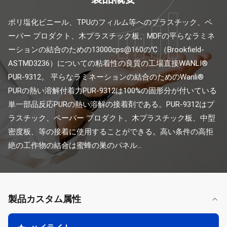
ポリ塩化ビニール、TPUのフィルム等へのプラスチック、ペ
ーパー プロダクト、木プラスチック板、MDFの平らなラミネ
ーションの結合のための13000cps@160の℃ （Brookfield-
ASTMD3236）についての粘着性の良質の工場直接WANLI® 
PUR-9312。 平らなラミネーションの結合のためのWanli® 
PURの熱い溶解付着力PUR-9312は100%の固形分が付いている
単一部品反応PURの熱い溶解の接着剤である。PUR-9312はプ
ラスチック、ペーパー プロダクト、木プラスチック板、中型
密度板、等の接着に使用することができる。高い条件の高拒
絶の工作物の結合は蜜蜂の巣のパネル...
製品カスタム属性