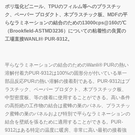
ポリ塩化ビニール、TPUのフィルム等へのプラスチッ
ク、ペーパー プロダクト、木プラスチック板、MDFの平
らなラミネーションの結合のための13000cps@160の℃
（Brookfield-ASTMD3236）についての粘着性の良質の
工場直接WANLI® PUR-9312。
平らなラミネーションの結合のためのWanli® PURの熱い
溶解付着力PUR-9312は100%の固形分が付いている単一
部品反応PURの熱い溶解の接着剤である。PUR-9312はプ
ラスチック、ペーパー プロダクト、木プラスチック板、
中型密度板、等の接着に使用することができる。高い条件
の高拒絶の工作物の結合は蜜蜂の巣のパネル、プラスチッ
ク蜜蜂の巣のパネルおよび特別で平らなラミネーションの
結合を壁紙を張るために適用することができる。PUR-
9312はある特定の温度に暖房、非常に高い最初の接着強